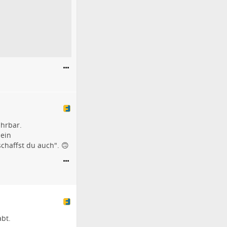
ahrbar.
 ein
chaffst du auch". 🙃
bt.