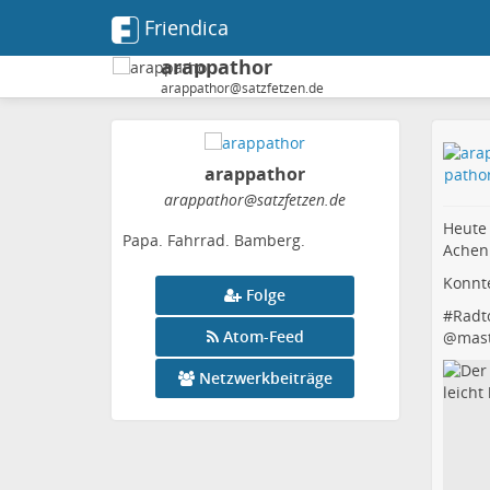
Friendica
arappathor
arappathor@satzfetzen.de
arappathor
arappathor
@satzfetzen
.de
Heute
Papa. Fahrrad. Bamberg.
Achenp
Konnte
Folge
#
Radt
Atom-Feed
@
mast
Netzwerkbeiträge