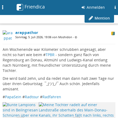
Friendica
Toggle
Anmelden
navigation
Mention
arappathor
Sonntag, 5. Juli 2026, 19:06 von Moshidon
•
Am Wochenende war Kilometer schrubben angesagt, aber
nicht so hart wie beim #
TPBR
- sondern ganz flach von
Regensburg an Donau, Altmühl und Ludwigs-Kanal entlang
nach Nürnberg, mit freundlicher Unterstützung durch meine
Tochter.
Die wird bald zehn, und da redet man dann halt zwei Tage nur
über ihren Geburtstag. ¯_(ツ)_/¯ Auch schön. Jedenfalls
amüsant.
#
PapaSein
#
Radtour
#
Radfahren