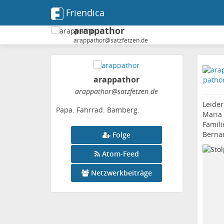
Friendica
arappathor
arappathor@satzfetzen.de
arappathor
arappathor
@satzfetzen
.de
Leider
Papa. Fahrrad. Bamberg.
Maria 
Famili
Bernar
Folge
Atom-Feed
Netzwerkbeiträge