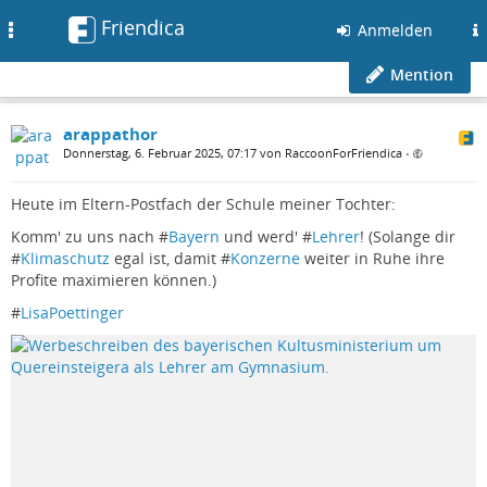
Friendica
Toggle
Anmelden
navigation
Mention
arappathor
Donnerstag, 6. Februar 2025, 07:17 von RaccoonForFriendica
•
Heute im Eltern-Postfach der Schule meiner Tochter:
Komm' zu uns nach #
Bayern
und werd' #
Lehrer
! (Solange dir
#
Klimaschutz
egal ist, damit #
Konzerne
weiter in Ruhe ihre
Profite maximieren können.)
#
LisaPoettinger