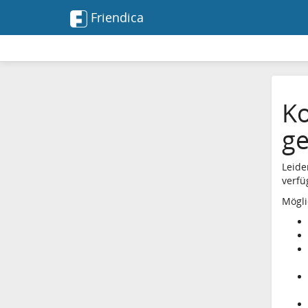
Friendica
Ko
g
Leide
verfü
Mögli