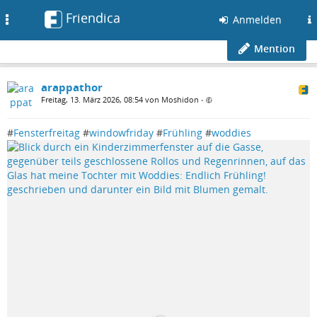
Friendica
Toggle
Anmelden
navigation
Mention
arappathor
Freitag, 13. März 2026, 08:54 von Moshidon
•
#
Fensterfreitag
#
windowfriday
#
Frühling
#
woddies