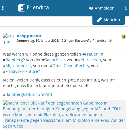
Friendica
Toggle
Anmelden
navigation
Mention
arappathor
Donnerstag, 30. Januar 2025, 19:21 von RaccoonForFriendica
•
Was wären wir ohne diese ganzen tollen #
Frauen
in
#
Bamberg
? Von der #
Seebrücke
, von #
widersetzen
, vom
#
Migrantenrat
, von den #
OmasGegenRechts
, von
#
FridaysForFuture
?
Vielen, vielen Dank, dass es euch gibt, dass ihr tut, was ihr
macht, dass ihr so laut und unbeirrbar seid!
#
BambergIstBunt
#
noAfd