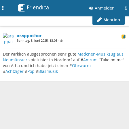
Friendica
Toggle
Anmelden
navigation
Mention
arappathor
Sonntag, 8. Juni 2025, 13:08
•
Der wirklich ausgesprochen sehr gute
Mädchen-Musikzug aus
Neumünster
spielt hier in Norddorf auf #
Amrum
"Take on me"
von A-ha und ich habe jetzt einen #
Ohrwurm
.
#
Achtziger
#
Pop
#
Blasmusik