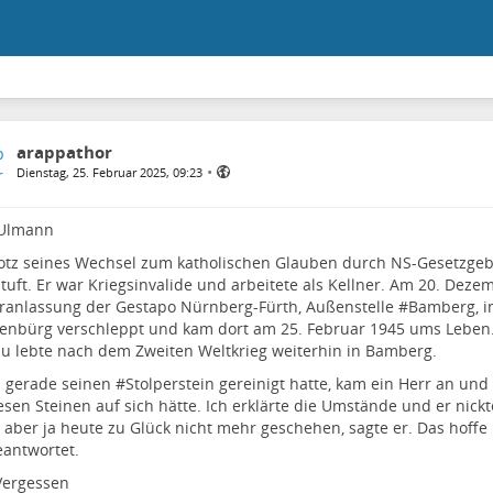
arappathor
•
Dienstag, 25. Februar 2025, 09:23
 Ulmann
otz seines Wechsel zum katholischen Glauben durch NS-Gesetzgeb
tuft. Er war Kriegsinvalide und arbeitete als Kellner. Am 20. Dez
ranlassung der Gestapo Nürnberg-Fürth, Außenstelle #
Bamberg
, 
senbürg
verschleppt und kam dort am 25. Februar 1945 ums Leben.
u lebte nach dem Zweiten Weltkrieg weiterhin in Bamberg.
h gerade seinen #
Stolperstein
gereinigt hatte, kam ein Herr an und
esen Steinen auf sich hätte. Ich erklärte die Umstände und er nickt
aber ja heute zu Glück nicht mehr geschehen, sagte er. Das hoffe 
antwortet.
Vergessen