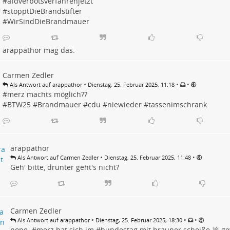
#
afdverbotsverfahrenjetzt
#
stopptDieBrandstifter
#
WirSindDieBrandmauer
arappathor
mag das.
Carmen Zedler
•
•
•
Als Antwort auf arappathor
Dienstag, 25. Februar 2025, 11:18
#
merz
machts möglich??
#
BTW25
#
Brandmauer
#
cdu
#
niewieder
#
tassenimschrank
arappathor
•
•
Als Antwort auf Carmen Zedler
Dienstag, 25. Februar 2025, 11:48
Geh' bitte, drunter geht's nicht?
Carmen Zedler
•
•
•
Als Antwort auf arappathor
Dienstag, 25. Februar 2025, 18:30
nope. #
merz
hat sich im #
bundestag
mit brauner scheiße 💩 gew