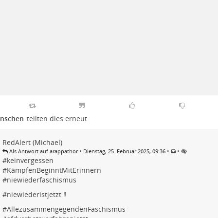
nschen
teilten dies erneut
RedAlert (Michael)
•
•
•
Als Antwort auf arappathor
Dienstag, 25. Februar 2025, 09:36
#
keinvergessen
#
KämpfenBeginntMitErinnern
#
niewiederfaschismus
#
niewiederistjetzt
‼️
#
AllezusammengegendenFaschismus