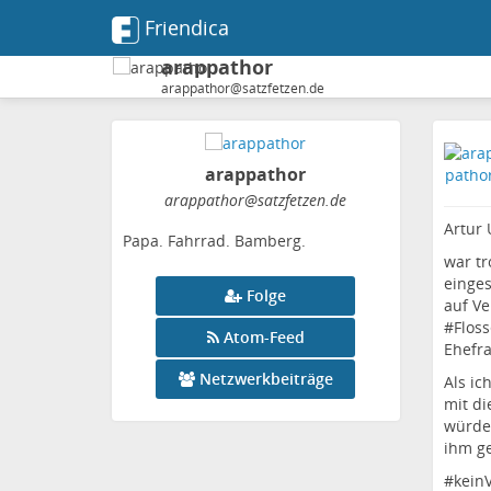
Friendica
arappathor
arappathor@satzfetzen.de
arappathor
arappathor
@satzfetzen
.de
Artur
Papa. Fahrrad. Bamberg.
war tr
einges
Folge
auf Ve
#
Flos
Atom-Feed
Ehefra
Netzwerkbeiträge
Als ic
mit di
würde 
ihm ge
#
kein