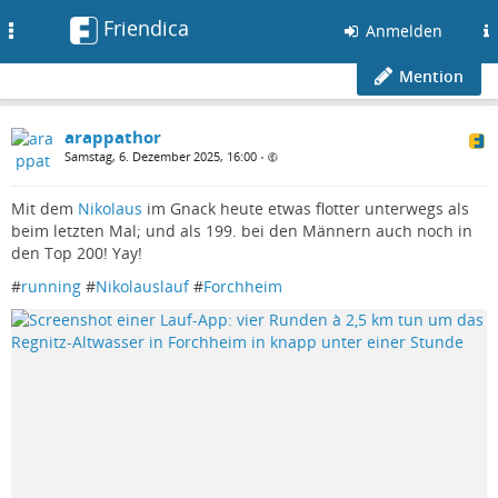
Friendica
Toggle
Anmelden
navigation
Mention
arappathor
Samstag, 6. Dezember 2025, 16:00
•
Mit dem
Nikolaus
im Gnack heute etwas flotter unterwegs als
beim letzten Mal; und als 199. bei den Männern auch noch in
den Top 200! Yay!
#
running
#
Nikolauslauf
#
Forchheim