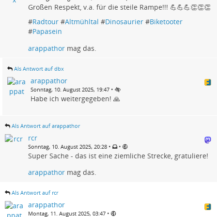
Großen Respekt, v.a. für die steile Rampe!!! 💪💪💪👏👏👏
#
Radtour
#
Altmühltal
#
Dinosaurier
#
Biketooter
#
Papasein
arappathor
mag das.
Als Antwort auf dbx
arappathor
•
Sonntag, 10. August 2025, 19:47
Habe ich weitergegeben! 🙏
Als Antwort auf arappathor
rcr
•
•
Sonntag, 10. August 2025, 20:28
Super Sache - das ist eine ziemliche Strecke, gratuliere!
arappathor
mag das.
Als Antwort auf rcr
arappathor
•
Montag, 11. August 2025, 03:47