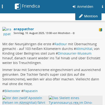
Friendica
Toggle
Anmelden
navigation
Mention
arappathor
Sonntag, 10. August 2025, 13:08 von Moshidon
•
Mit der Neunjährigen die erste #
Radtour
mit Übernachtung
gemacht - auf 103 heißen Kilometern durchs #
Altmühltal
, von
Kinding über Beilngries steil zum #
Dinosaurier-Museum
hinauf, danach rasant wieder ins Tal hinab und über Eichstätt
weiter bis Treuchtlingen.
Immer brav mit Sonnencreme eingeschmiert und ausreichend
getrunken. Die Tochter fand's super cool (bis auf die
Sonnencreme), werden wir also öfter machen. Vielleicht dann
mal ohne die Hitze.
#
Biketooter
#
Papasein