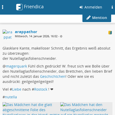
Friendica
Toggle
Anmelden
navigation
Mention
arappathor
Mittwoch, 14. Januar 2026, 16:02
•
Glasklare Kante, makelloser Schnitt, das Ergebnis weiß absolut
zu überzeugen:
der Nutellaglasfolienschneider.
@
magerquark
Fühl dich gedrückt! W. freut sich wie Bolle über
den Nutellaglasfolienschneider, das Brettchen, den lieben Brief
und nicht zuletzt das
Geschichtchen
! Oder wie sie es
ausdrückt: geilgeilgeilgeilgeil!
Viel #
Liebe
nach #
Rostock
! ❤
#
nutella