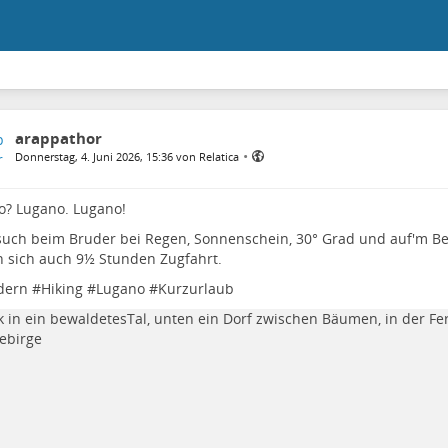
arappathor
•
Donnerstag, 4. Juni 2026, 15:36 von Relatica
o? Lugano. Lugano!
uch beim Bruder bei Regen, Sonnenschein, 30° Grad und auf'm Be
 sich auch 9½ Stunden Zugfahrt.
dern
#
Hiking
#
Lugano
#
Kurzurlaub