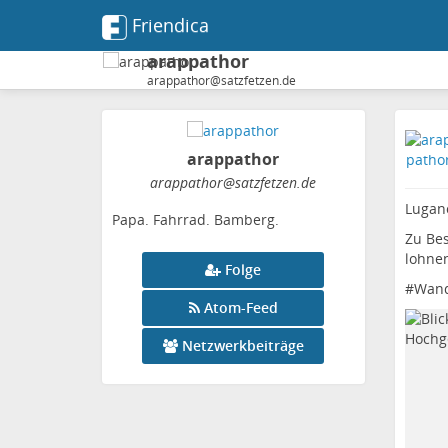
Friendica
arappathor
arappathor@satzfetzen.de
arappathor
arappathor
@satzfetzen
.de
Lugan
Papa. Fahrrad. Bamberg.
Zu Bes
lohnen
Folge
#
Wan
Atom-Feed
Netzwerkbeiträge