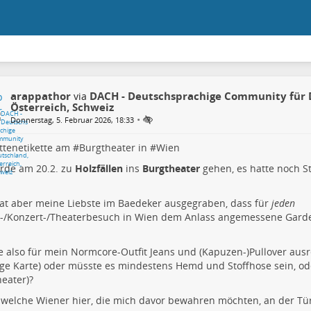
arappathor
DACH - Deutschsprachige Community für 
via
Österreich, Schweiz
•
Donnerstag, 5. Februar 2026, 18:33
tenetikette am #
Burgtheater
in #
Wien
rde am 20.2. zu
Holzfällen
ins
Burgtheater
gehen, es hatte noch St
hat aber meine Liebste im Baedeker ausgegraben, dass für
jeden
-/Konzert-/Theaterbesuch in Wien dem Anlass angemessene Garde
 also für mein Normcore-Outfit Jeans und (Kapuzen-)Pullover ausr
ge Karte) oder müsste es mindestens Hemd und Stoffhose sein, ode
eater)?
welche Wiener hier, die mich davor bewahren möchten, an der Tü