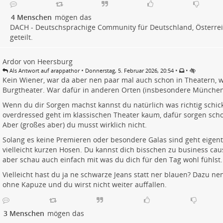
4 Menschen
mögen das
DACH - Deutschsprachige Community für Deutschland, Österrei
geteilt.
Ardor von Heersburg
•
•
•
Als Antwort auf arappathor
Donnerstag, 5. Februar 2026, 20:54
Kein Wiener, war da aber nen paar mal auch schon in Theatern, 
Burgtheater. War dafür in anderen Orten (insbesondere München) 
Wenn du dir Sorgen machst kannst du natürlich was richtig schic
overdressed geht im klassischen Theater kaum, dafür sorgen scho
Aber (großes aber) du musst wirklich nicht.
Solang es keine Premieren oder besondere Galas sind geht eigentl
vielleicht kurzen Hosen. Du kannst dich bisschen zu business caus
aber schau auch einfach mit was du dich für den Tag wohl fühlst.
Vielleicht hast du ja ne schwarze Jeans statt ner blauen? Dazu nen
ohne Kapuze und du wirst nicht weiter auffallen.
3 Menschen
mögen das