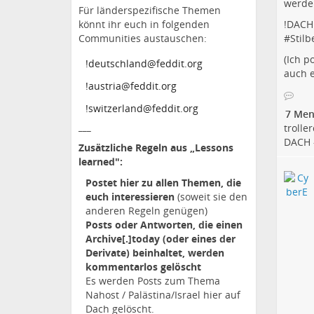
werde
Für länderspezifische Themen
könnt ihr euch in folgenden
!
DACH 
Communities austauschen:
#
Stil
(Ich p
!deutschland@feddit.org
auch e
!austria@feddit.org
!switzerland@feddit.org
7 Men
___
trolle
DACH -
Zusätzliche Regeln aus „Lessons
learned":
Postet hier zu allen Themen, die
euch interessieren
(soweit sie den
anderen Regeln genügen)
Posts oder Antworten, die einen
Archive[.]today (oder eines der
Derivate) beinhaltet, werden
kommentarlos gelöscht
Es werden Posts zum Thema
Nahost / Palästina/Israel hier auf
Dach gelöscht.