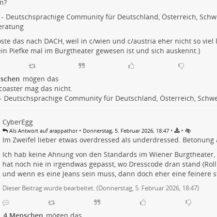
n?
- Deutschsprachige Community für Deutschland, Österreich, Schw
beratung
oste das nach DACH, weil in c/wien und c/austria eher nicht so viel l
in Piefke mal im Burgtheater gewesen ist und sich auskennt.)
schen
mögen das
rcoaster
mag das nicht.
 Deutschsprachige Community für Deutschland, Österreich, Schwe
CyberEgg
•
•
•
Als Antwort auf arappathor
Donnerstag, 5. Februar 2026, 18:47
Im Zweifel lieber etwas overdressed als underdressed. Betonung
Ich hab keine Ahnung von den Standards im Wiener Burgtheater,
hat noch nie in irgendwas gepasst, wo Dresscode dran stand (Roll
und wenn es eine Jeans sein muss, dann doch eher eine feinere st
Dieser Beitrag wurde bearbeitet. (
Donnerstag, 5. Februar 2026, 18:47
)
4 Menschen
mögen das