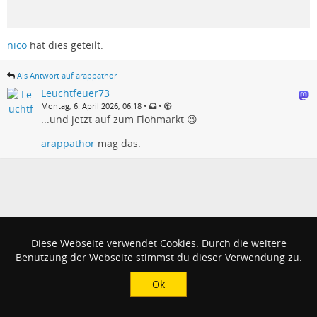
nico
hat dies geteilt.
Als Antwort auf arappathor
Leuchtfeuer73
•
•
Montag, 6. April 2026, 06:18
...und jetzt auf zum Flohmarkt 😉
arappathor
mag das.
Diese Webseite verwendet Cookies. Durch die weitere
Benutzung der Webseite stimmst du dieser Verwendung zu.
Ok