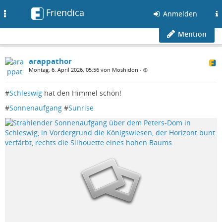
Friendica
Toggle
Anmelden
navigation
Mention
arappathor
Montag, 6. April 2026, 05:56 von Moshidon
•
#
Schleswig
hat den Himmel schön!
#
Sonnenaufgang
#
Sunrise