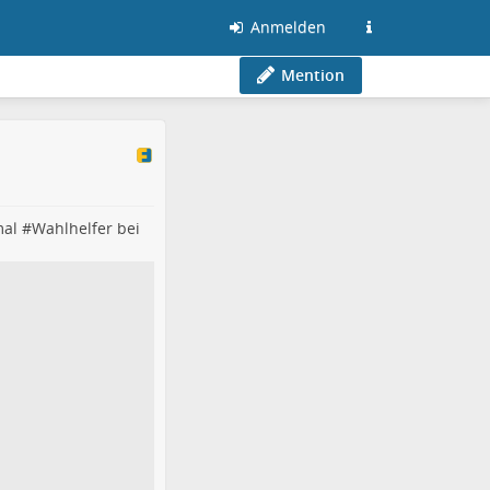
Anmelden
Mention
al #
Wahlhelfer
bei