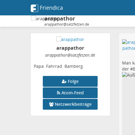
Friendica
arappathor
arappathor@satzfetzen.de
arappathor
arappathor
@satzfetzen
.de
Man k
Papa. Fahrrad. Bamberg.
der #
Folge
Atom-Feed
Netzwerkbeiträge