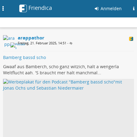
Friendica
Toggle
Anmelden
navigation
arappathor
Freitag, 21. Februar 2025, 14:51
•
Bamberg bassd scho
Gwaaf aus Bamberch, scho ganz witzich, halt a wengerla
Weltflucht aah. 'S braucht mer halt manchmal...