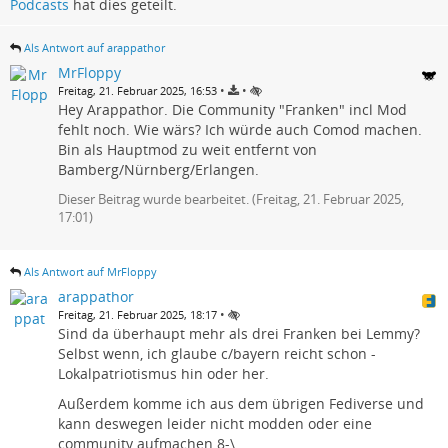
Podcasts
hat dies geteilt.
Als Antwort auf arappathor
MrFloppy
•
•
Freitag, 21. Februar 2025, 16:53
Hey Arappathor. Die Community "Franken" incl Mod
fehlt noch. Wie wärs? Ich würde auch Comod machen.
Bin als Hauptmod zu weit entfernt von
Bamberg/Nürnberg/Erlangen.
Dieser Beitrag wurde bearbeitet. (
Freitag, 21. Februar 2025,
17:01
)
Als Antwort auf MrFloppy
arappathor
•
Freitag, 21. Februar 2025, 18:17
Sind da überhaupt mehr als drei Franken bei Lemmy?
Selbst wenn, ich glaube c/bayern reicht schon -
Lokalpatriotismus hin oder her.
Außerdem komme ich aus dem übrigen Fediverse und
kann deswegen leider nicht modden oder eine
community aufmachen 8-\