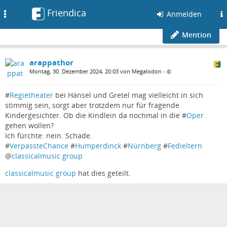
Friendica
Toggle
Anmelden
navigation
Mention
arappathor
Montag, 30. Dezember 2024, 20:03 von Megalodon
•
#
Regietheater
bei Hänsel und Gretel mag vielleicht in sich
stimmig sein, sorgt aber trotzdem nur für fragende
Kindergesichter. Ob die Kindlein da nochmal in die #
Oper
gehen wollen?
Ich fürchte: nein. Schade.
#
VerpassteChance
#
Humperdinck
#
Nürnberg
#
Fedieltern
@
classicalmusic group
classicalmusic group
hat dies geteilt.