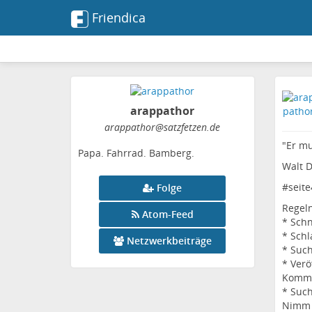
Friendica
arappathor
arappathor
@satzfetzen
.de
"Er m
Papa. Fahrrad. Bamberg.
Walt D
#
seite
Folge
Regeln
Atom-Feed
* Schn
* Schl
Netzwerkbeiträge
* Such
* Verö
Komme
* Such
Nimm 