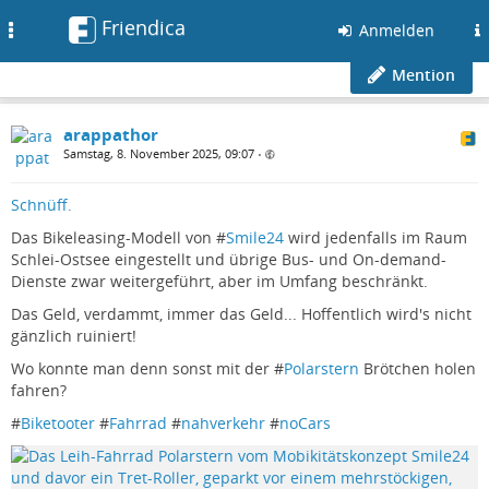
Friendica
Toggle
Anmelden
navigation
Mention
arappathor
Samstag, 8. November 2025, 09:07
•
Schnüff.
Das Bikeleasing-Modell von #
Smile24
wird jedenfalls im Raum
Schlei-Ostsee eingestellt und übrige Bus- und On-demand-
Dienste zwar weitergeführt, aber im Umfang beschränkt.
Das Geld, verdammt, immer das Geld... Hoffentlich wird's nicht
gänzlich ruiniert!
Wo konnte man denn sonst mit der #
Polarstern
Brötchen holen
fahren?
#
Biketooter
#
Fahrrad
#
nahverkehr
#
noCars