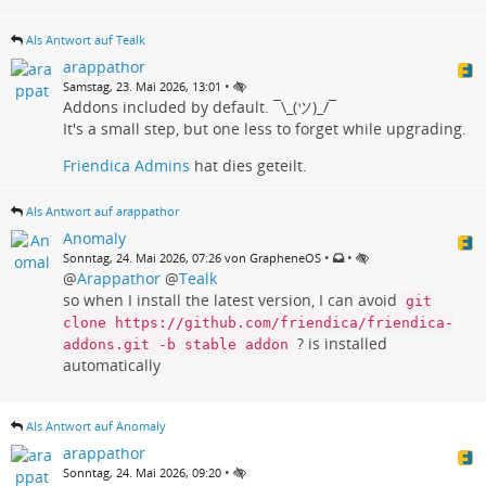
Als Antwort auf Tealk
arappathor
•
Samstag, 23. Mai 2026, 13:01
Addons included by default. ¯\_(ツ)_/¯
It's a small step, but one less to forget while upgrading.
Friendica Admins
hat dies geteilt.
Als Antwort auf arappathor
Anomaly
•
•
Sonntag, 24. Mai 2026, 07:26 von GrapheneOS
@
Arappathor
@
Tealk
so when I install the latest version, I can avoid
git
clone https://github.com/friendica/friendica-
? is installed
addons.git -b stable addon
automatically
Als Antwort auf Anomaly
arappathor
•
Sonntag, 24. Mai 2026, 09:20