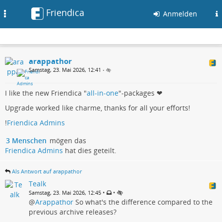
Friendica
Toggle
Anmelden
navigation
arappathor
Samstag, 23. Mai 2026, 12:41
•
I like the new Friendica "
all-in-one
"-packages ❤
Upgrade worked like charme, thanks for all your efforts!
!
Friendica Admins
3 Menschen
mögen das
Friendica Admins
hat dies geteilt.
Als Antwort auf arappathor
Tealk
•
•
Samstag, 23. Mai 2026, 12:45
@
Arappathor
So what's the difference compared to the
previous archive releases?