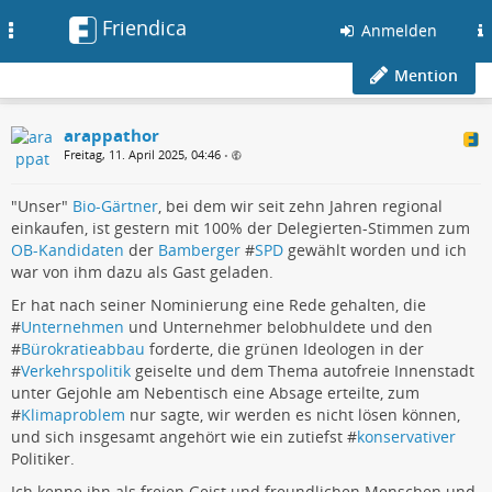
Friendica
Toggle
Anmelden
navigation
Mention
arappathor
Freitag, 11. April 2025, 04:46
•
"Unser"
Bio-Gärtner
, bei dem wir seit zehn Jahren regional
einkaufen, ist gestern mit 100% der Delegierten-Stimmen zum
OB-Kandidaten
der
Bamberger
#
SPD
gewählt worden und ich
war von ihm dazu als Gast geladen.
Er hat nach seiner Nominierung eine Rede gehalten, die
#
Unternehmen
und Unternehmer belobhuldete und den
#
Bürokratieabbau
forderte, die grünen Ideologen in der
#
Verkehrspolitik
geiselte und dem Thema autofreie Innenstadt
unter Gejohle am Nebentisch eine Absage erteilte, zum
#
Klimaproblem
nur sagte, wir werden es nicht lösen können,
und sich insgesamt angehört wie ein zutiefst #
konservativer
Politiker.
Ich kenne ihn als freien Geist und freundlichen Menschen und