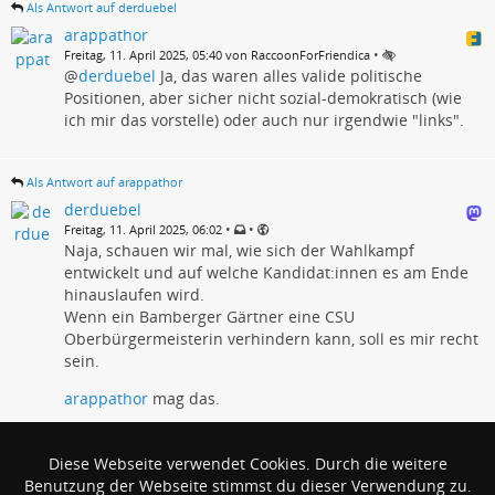
Als Antwort auf derduebel
arappathor
•
Freitag, 11. April 2025, 05:40 von RaccoonForFriendica
@
derduebel
Ja, das waren alles valide politische
Positionen, aber sicher nicht sozial-demokratisch (wie
ich mir das vorstelle) oder auch nur irgendwie "links".
Als Antwort auf arappathor
derduebel
•
•
Freitag, 11. April 2025, 06:02
Naja, schauen wir mal, wie sich der Wahlkampf
entwickelt und auf welche Kandidat:innen es am Ende
hinauslaufen wird.
Wenn ein Bamberger Gärtner eine CSU
Oberbürgermeisterin verhindern kann, soll es mir recht
sein.
arappathor
mag das.
Als Antwort auf derduebel
Diese Webseite verwendet Cookies. Durch die weitere
arappathor
Benutzung der Webseite stimmst du dieser Verwendung zu.
•
Freitag, 11. April 2025, 16:44