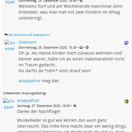
•
Donnerstag, 25. Dezember 2025, 14:04
Meistens fünf und am Wochenende manchmal zehn
Kilometer; was man halt mit zwei Kindern im Alltag
unterbringt...
Als Antwort auf arappathor
Goestern
•
•
Donnerstag, 25. Dezember 2025, 15:28
Oh ja. Als meine Kinder noch zuhause wohnten und
kleiner waren, hätte ich an einen Halbmarathon nicht
im Traum gedacht…
Du darfst da *sehr* stolz drauf sein!
arappathor
mag das.
Unbekannter Ursprungsbeitrag
arappathor
•
Samstag, 27. Dezember 2025, 18:34
Danke der Nachfrage!
Muskelkater so gut wie keinen, bin auch ganz
überrascht. Das linke Knie macht zwar ein wenig dings,
aber keine Schmerzen; ich merke halt ab und an, dass