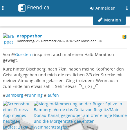
Friendica
Toggle
Anmelden
navigation
Mention
arappathor
Donnerstag, 25. Dezember 2025, 09:07 von Moshidon
•
Von
@
Goestern
inspiriert auch mal einen Halb-Marathon
gewagt.
Kurz hinter Bischberg, nach 7km, haben meine Kopfhörer den
Geist aufgegeben und mich die restlichen 2/3 der Strecke mit
meiner Atmung allein gelassen. Ging trotzdem. Wenn auch
zum Ende hin etwas zäh... Sehr etwas. ¯\_ (ツ) _/¯
#
Bamberg
#
running
#
laufen