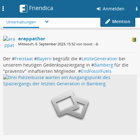
Friendica
Toggle
Anmelden
navigation
Mention
Unterhaltungen
arappathor
Mittwoch, 6. September 2023, 15:52 von tooot
•
Der #
Freistaat
#
Bayern
begrüßt die #
LetzteGeneration
bei
unserem heutigen Gedenkspaziergang in #
Bamberg
für die
"präventiv" inhaftierten Mitglieder. #
EndFossilFuels