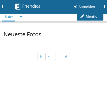
Friendica
Toggle
Anmelden
navigation
Mention
Bilder
Neueste Fotos
∣<
<
>
>∣