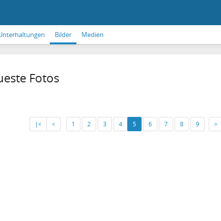
Unterhaltungen
Bilder
Medien
este Fotos
∣<
<
1
2
3
4
5
6
7
8
9
>