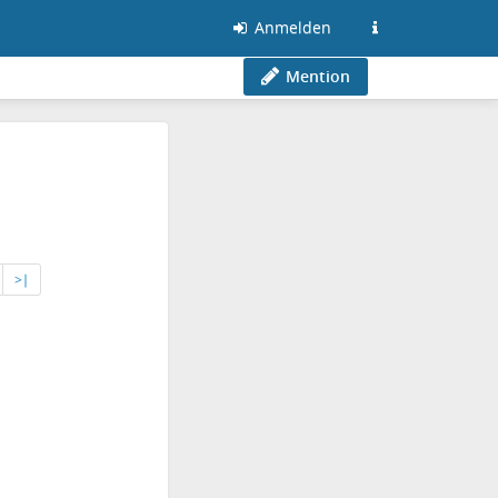
Anmelden
Mention
>∣