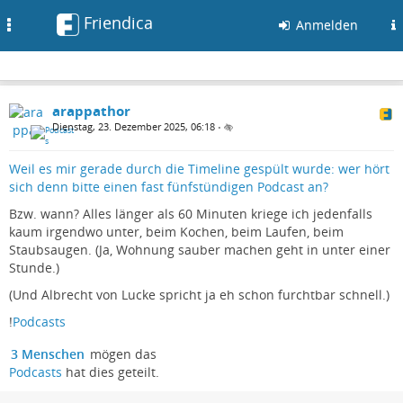
Friendica
Toggle
Anmelden
navigation
arappathor
Dienstag, 23. Dezember 2025, 06:18
•
Weil es mir gerade durch die Timeline gespült wurde: wer hört
sich denn bitte einen fast fünfstündigen Podcast an?
Bzw. wann? Alles länger als 60 Minuten kriege ich jedenfalls
kaum irgendwo unter, beim Kochen, beim Laufen, beim
Staubsaugen. (Ja, Wohnung sauber machen geht in unter einer
Stunde.)
(Und Albrecht von Lucke spricht ja eh schon furchtbar schnell.)
!
Podcasts
3 Menschen
mögen das
Podcasts
hat dies geteilt.