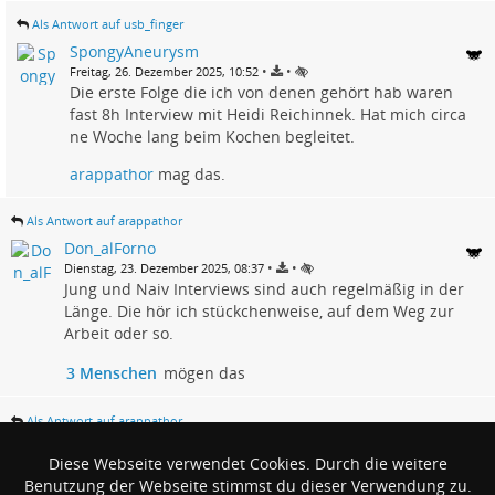
Als Antwort auf usb_finger
SpongyAneurysm
•
•
Freitag, 26. Dezember 2025, 10:52
Die erste Folge die ich von denen gehört hab waren
fast 8h Interview mit Heidi Reichinnek. Hat mich circa
ne Woche lang beim Kochen begleitet.
arappathor
mag das.
Als Antwort auf arappathor
Don_alForno
•
•
Dienstag, 23. Dezember 2025, 08:37
Jung und Naiv Interviews sind auch regelmäßig in der
Länge. Die hör ich stückchenweise, auf dem Weg zur
Arbeit oder so.
3 Menschen
mögen das
Als Antwort auf arappathor
5ibelius9insterberg
Diese Webseite verwendet Cookies. Durch die weitere
•
•
Dienstag, 23. Dezember 2025, 12:07
Benutzung der Webseite stimmst du dieser Verwendung zu.
Öhm… hier ist einer.