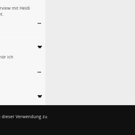
rview mit Heidi
t.
hör ich
u dieser Verwendung zu.