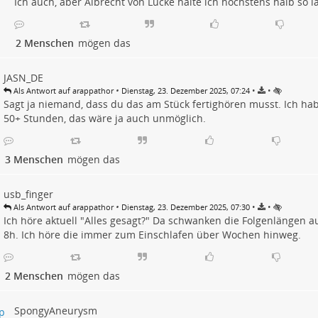
Ich auch, aber Albrecht von Lucke halte ich höchstens halb so 
2 Menschen
mögen das
JASN_DE
•
•
•
Als Antwort auf arappathor
Dienstag, 23. Dezember 2025, 07:24
Sagt ja niemand, dass du das am Stück fertighören musst. Ich ha
50+ Stunden, das wäre ja auch unmöglich.
3 Menschen
mögen das
usb_finger
•
•
•
Als Antwort auf arappathor
Dienstag, 23. Dezember 2025, 07:30
Ich höre aktuell "Alles gesagt?" Da schwanken die Folgenlängen 
8h. Ich höre die immer zum Einschlafen über Wochen hinweg.
2 Menschen
mögen das
SpongyAneurysm