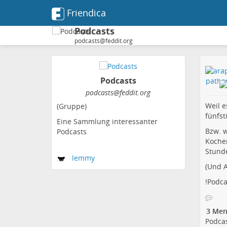
Friendica
Podcasts
podcasts@feddit.org
Podcasts
podcasts@feddit.org
Weil e
(Gruppe)
fünfst
Eine Sammlung interessanter
Bzw. w
Podcasts
Kochen
Stunde
lemmy
(Und A
!
Podca
3 Men
Podca