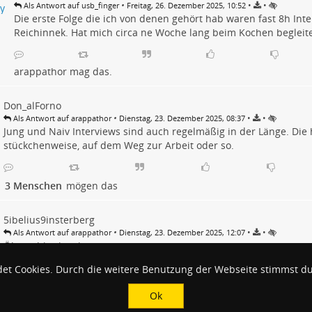
•
•
•
Als Antwort auf usb_finger
Freitag, 26. Dezember 2025, 10:52
Die erste Folge die ich von denen gehört hab waren fast 8h Inte
Reichinnek. Hat mich circa ne Woche lang beim Kochen begleite
arappathor
mag das.
Don_alForno
•
•
•
Als Antwort auf arappathor
Dienstag, 23. Dezember 2025, 08:37
Jung und Naiv Interviews sind auch regelmäßig in der Länge. Die 
stückchenweise, auf dem Weg zur Arbeit oder so.
3 Menschen
mögen das
5ibelius9insterberg
•
•
•
Als Antwort auf arappathor
Dienstag, 23. Dezember 2025, 12:07
Öhm… hier ist einer.
Aber ich hör sowas halt nicht am Stück…
et Cookies. Durch die weitere Benutzung der Webseite stimmst d
Ok
2 Menschen
mögen das