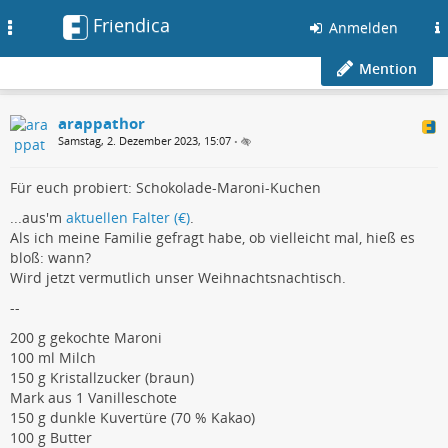
Friendica
Toggle
Anmelden
navigation
Mention
arappathor
Samstag, 2. Dezember 2023, 15:07
•
Für euch probiert: Schokolade-Maroni-Kuchen
...aus'm
aktuellen Falter (€)
.
Als ich meine Familie gefragt habe, ob vielleicht mal, hieß es
bloß: wann?
Wird jetzt vermutlich unser Weihnachtsnachtisch.
--
200 g gekochte Maroni
100 ml Milch
150 g Kristallzucker (braun)
Mark aus 1 Vanilleschote
150 g dunkle Kuvertüre (70 % Kakao)
100 g Butter